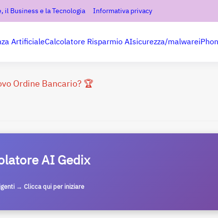
, il Business e la Tecnologia
Informativa privacy
nza Artificiale
Calcolatore Risparmio AI
sicurezza/malware
iPho
uovo Ordine Bancario? 🏆
olatore AI Gedix
ligenti → Clicca qui per iniziare