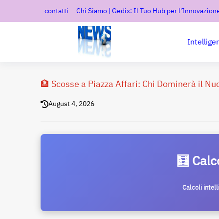
contatti
Chi Siamo | Gedix: Il Tuo Hub per l'Innovazione
Intellige
🏦 Scosse a Piazza Affari: Chi Dominerà il N
August 4, 2026
🧮 Calc
Calcoli intel