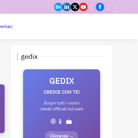
ne
mac
gedix
GEDIX
CRESCE CON TE!
Scopri tutti i nostri
canali ufficiali sul web
🌐 📱 💼
Clicca qui →