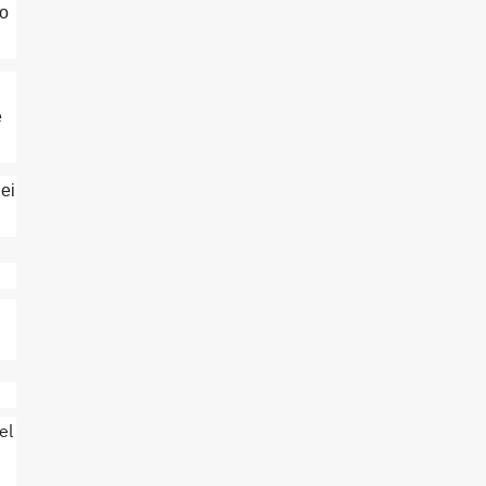
po
e
dei
el