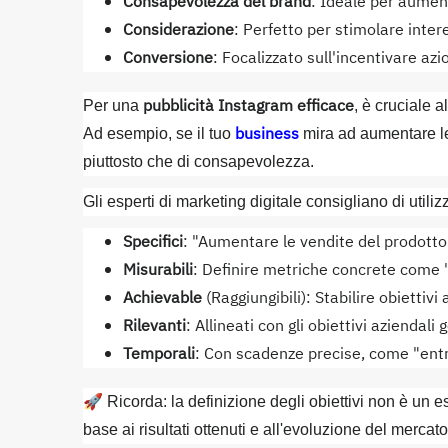
Consapevolezza del brand
: Ideale per aument
Considerazione
: Perfetto per stimolare intere
Conversione
: Focalizzato sull'incentivare az
pubblicità Instagram efficace
Per una
, è cruciale 
business
Ad esempio, se il tuo
mira ad aumentare le 
piuttosto che di consapevolezza.
Gli esperti di marketing digitale consigliano di utili
Specifici
: "Aumentare le vendite del prodotto
Misurabili
: Definire metriche concrete come
Achievable
(Raggiungibili): Stabilire obiettivi
Rilevanti
: Allineati con gli obiettivi aziendali 
Temporali
: Con scadenze precise, come "entr
🚀 Ricorda: la definizione degli obiettivi non è un es
base ai risultati ottenuti e all'evoluzione del mercato