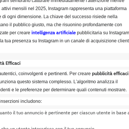
tagram sembrano catturare immediatamente l'attenzione mentre
i attivi mensili nel 2025, Instagram rappresenta una piattaforma
e di ogni dimensione. La chiave del successo risiede nella
ano il pubblico giusto, ma che risuonino profondamente con
intelligenza artificiale
nzate per creare
pubblicitaria su Instagra
 la tua presenza su Instagram in un canale di acquisizione client
à Efficaci
pubblicità efficaci
utentici, coinvolgenti e pertinenti. Per creare
nziona questo sistema complesso. L'algoritmo analizza il
edenti e le preferenze per determinare quali contenuti mostrare.
e inserzioni includono:
quanto il tuo annuncio è pertinente per ciascun utente in base 