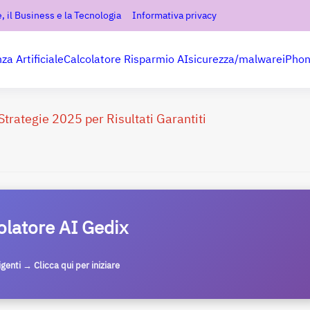
, il Business e la Tecnologia
Informativa privacy
nza Artificiale
Calcolatore Risparmio AI
sicurezza/malware
iPho
trategie 2025 per Risultati Garantiti
olatore AI Gedix
ligenti → Clicca qui per iniziare