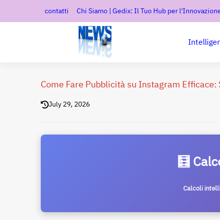
contatti
Chi Siamo | Gedix: Il Tuo Hub per l'Innovazione
Intellige
Come Fare Pubblicità su Instagram Efficace: S
July 29, 2026
🧮 Calc
Calcoli intel