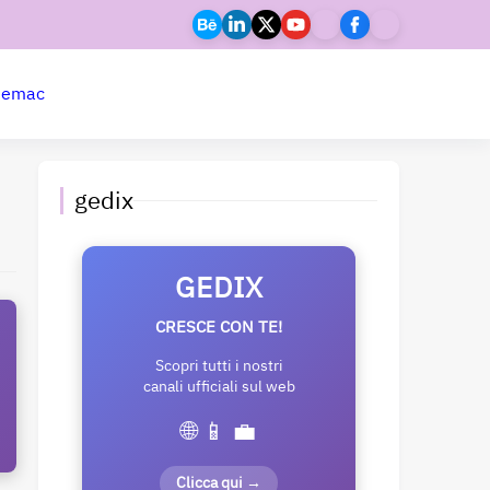
ne
mac
gedix
GEDIX
CRESCE CON TE!
Scopri tutti i nostri
canali ufficiali sul web
🌐 📱 💼
Clicca qui →