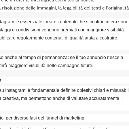
à che un utente interagisca con il tuo annuncio
risoluzione delle immagini, la leggibilità dei testi e l'originalità
tagram, è essenziale creare contenuti che stimolino interazioni
aggi e condivisioni vengono premiati con maggiore visibilità.
licare regolarmente contenuti di qualità aiuta a costruire
eso anche al tempo di permanenza: se il tuo annuncio riesce a
terrà maggiore visibilità nelle campagne future.
m
u Instagram, è fondamentale definire obiettivi chiari e misurabil
gia creativa, ma permettono anche di valutare accuratamente il
ici per diverse fasi del funnel di marketing: