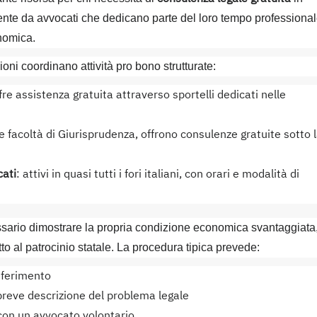
iamente da avvocati che dedicano parte del loro tempo professiona
onomica.
ni coordinano attività pro bono strutturate:
ffre assistenza gratuita attraverso sportelli dedicati nelle
te facoltà di Giurisprudenza, offrono consulenze gratuite sotto 
cati
: attivi in quasi tutti i fori italiani, con orari e modalità di
sario dimostrare la propria condizione economica svantaggiata
to al patrocinio statale. La procedura tipica prevede:
riferimento
breve descrizione del problema legale
con un avvocato volontario