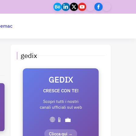
ne
mac
gedix
GEDIX
CRESCE CON TE!
Scopri tutti i nostri
canali ufficiali sul web
🌐 📱 💼
Clicca qui →