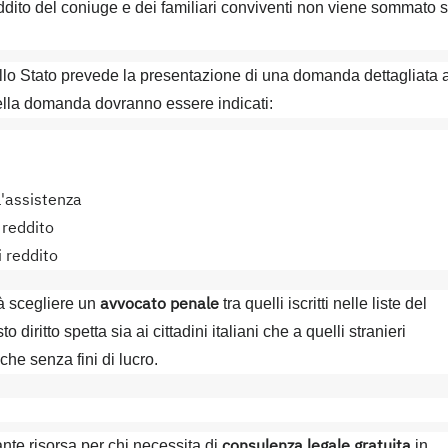
 reddito del coniuge e dei familiari conviventi non viene sommato 
ello Stato prevede la presentazione di una domanda dettagliata a
ella domanda dovranno essere indicati:
l'assistenza
 reddito
 reddito
avvocato penale
à scegliere un
tra quelli iscritti nelle liste del
iritto spetta sia ai cittadini italiani che a quelli stranieri
he senza fini di lucro.
consulenza legale gratuita
nte risorsa per chi necessita di
in