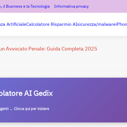
, il Business e la Tecnologia
Informativa privacy
nza Artificiale
Calcolatore Risparmio AI
sicurezza/malware
iPho
 un Avvocato Penale: Guida Completa 2025
olatore AI Gedix
ligenti → Clicca qui per iniziare