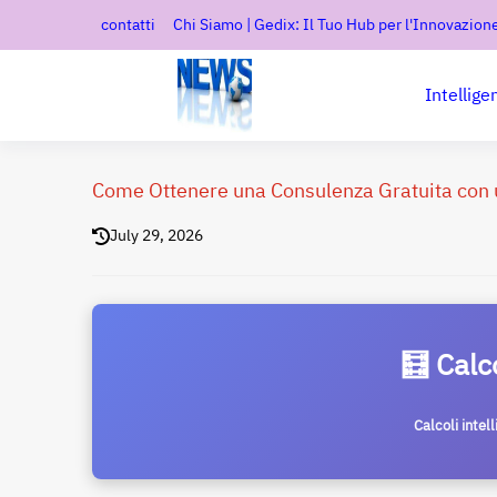
contatti
Chi Siamo | Gedix: Il Tuo Hub per l'Innovazione
Intellige
Come Ottenere una Consulenza Gratuita con
July 29, 2026
🧮 Calc
Calcoli intel