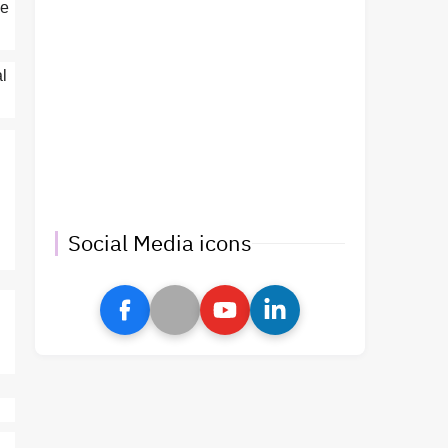
se
l
Social Media icons