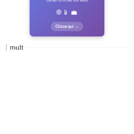
canali ufficiali sul web
🌐 📱 💼
Clicca qui →
mult