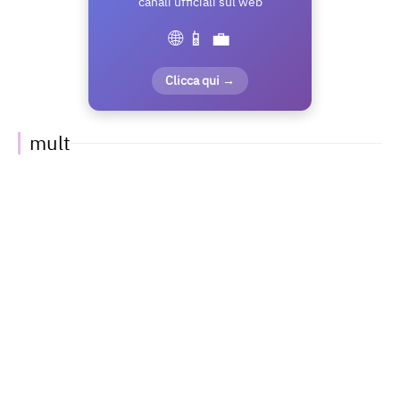
canali ufficiali sul web
🌐 📱 💼
Clicca qui →
mult