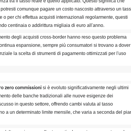
za tra il tasso reale e quello applicato. Questo significa che
potresti comunque pagare un costo nascosto attraverso un tas
 o per chi effettua acquisti internazionali regolarmente, questi
 centinaia o addirittura migliaia di euro all'anno.
mento degli acquisti cross-border hanno reso questo problema
continua espansione, sempre più consumatori si trovano a dover
ziale la scelta di strumenti di pagamento ottimizzati per l'uso
ero zero commissioni
si è evoluto significativamente negli ultimi
amento delle banche tradizionali alle nuove esigenze dei
cusso in questo settore, offrendo cambi valuta al tasso
no a un determinato limite mensile, che varia a seconda del pia