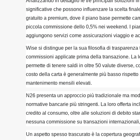
Analizzando in dettaglio le tre principali soluzioni
significative che possono influenzare la scelta fin
gratuito a premium, dove il piano base permette cambi
piccola commissione dello 0,5% nei weekend. I pia
aggiungono servizi come assicurazioni viaggio e ac
Wise si distingue per la sua filosofia di trasparenza
commissioni applicate prima della transazione. La 
permette di tenere saldi in oltre 50 valute diverse,
costo della carta è generalmente più basso rispetto 
mantenimento mensili elevati.
N26 presenta un approccio più tradizionale ma mode
normative bancarie più stringenti. La loro offerta in
credito al consumo, oltre alle soluzioni di debito stand
nessuna commissione su transazioni internazionali, r
Un aspetto spesso trascurato è la copertura geografic