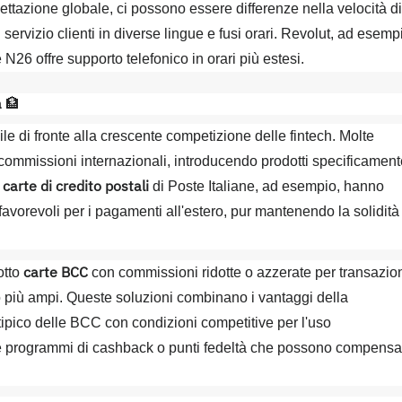
ttazione globale, ci possono essere differenze nella velocità di
servizio clienti in diverse lingue e fusi orari. Revolut, ad esemp
 N26 offre supporto telefonico in orari più estesi.
a
🏦
le di fronte alla crescente competizione delle fintech. Molte
e commissioni internazionali, introducendo prodotti specificamen
carte di credito postali
e
di Poste Italiane, ad esempio, hanno
favorevoli per i pagamenti all'estero, pur mantenendo la solidità
carte BCC
otto
con commissioni ridotte o azzerate per transazio
o più ampi. Queste soluzioni combinano i vantaggi della
 tipico delle BCC con condizioni competitive per l'uso
che programmi di cashback o punti fedeltà che possono compensa