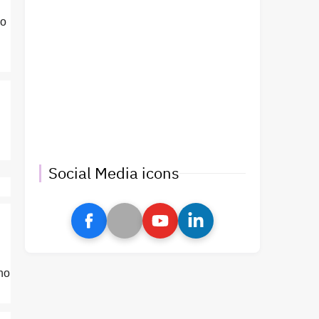
so
Social Media icons
no