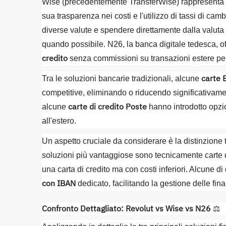
Wise (precedentemente TransferWise) rappresenta un
sua trasparenza nei costi e l'utilizzo di tassi di camb
diverse valute e spendere direttamente dalla valut
quando possibile. N26, la banca digitale tedesca, o
credito
senza commissioni su transazioni estere per 
carte 
Tra le soluzioni bancarie tradizionali, alcune
competitive, eliminando o riducendo significativame
carte di credito Poste
alcune
hanno introdotto opzio
all'estero.
Un aspetto cruciale da considerare è la distinzione 
soluzioni più vantaggiose sono tecnicamente carte di 
una carta di credito ma con costi inferiori. Alcune d
con IBAN
dedicato, facilitando la gestione delle fin
Confronto Dettagliato: Revolut vs Wise vs N26
⚖️