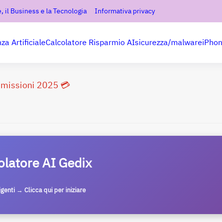
, il Business e la Tecnologia
Informativa privacy
nza Artificiale
Calcolatore Risparmio AI
sicurezza/malware
iPho
ommissioni 2025 💳
olatore AI Gedix
ligenti → Clicca qui per iniziare