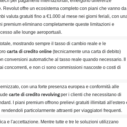
 fintech per pagamenti internazionali, emergono differenze
ale. Revolut offre un ecosistema completo con piani che vanno da
 valuta gratuiti fino a €1.000 al mese nei giorni feriali, con un
ni premium eliminano completamente queste limitazioni e
cesso alle lounge aeroportuali.
 totale, mostrando sempre il tasso di cambio reale e le
carta di credito online
loro
(tecnicamente una carta di debito)
 con conversioni automatiche al tasso reale quando necessario. Il
ai concorrenti, e non ci sono commissioni nascoste o costi di
rnizzato, con una forte presenza europea e conformità alle
carte di credito revolving
clude
per i clienti che necessitano di
ard. I piani premium offrono prelievi gratuiti illimitati all'estero 
endendoli particolarmente attraenti per viaggiatori frequenti.
a e l'accettazione. Mentre tutte e tre le soluzioni utilizzano