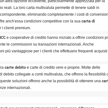
'altra opzione eccellente, particolarmente apprezzata per la
io reali. La loro carta multivaluta permette di tenere saldi in
a corrispondente, eliminando completamente i costi di conversio
carta di
ffre anch'essa condizioni competitive con la sua
i clienti premium.
BCC
e cooperative di credito hanno iniziato a offrire condizioni p
nte le commissioni su transazioni internazionali. Anche
ni più vantaggiose per i clienti che effettuano frequenti acquisti
carte debito
tra
e carte di credito vere e proprie. Molte delle
debito collegate a conti multivaluta, che offrono la flessibilità 
car
i queste soluzioni offrono anche la possibilità di ottenere una
anze internazionali.