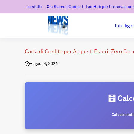
contatti
Chi Siamo | Gedix: Il Tuo Hub per l'Innovazione
Intellige
Carta di Credito per Acquisti Esteri: Zero C
August 4, 2026
🧮 Calc
Calcoli intel