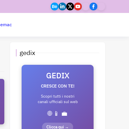
ne
mac
gedix
GEDIX
CRESCE CON TE!
Scopri tutti i nostri
canali ufficiali sul web
🌐 📱 💼
Clicca qui →