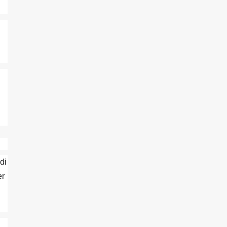
di
er