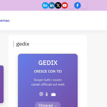
ne
mac
gedix
GEDIX
CRESCE CON TE!
Scopri tutti i nostri
canali ufficiali sul web
🌐 📱 💼
Clicca qui →