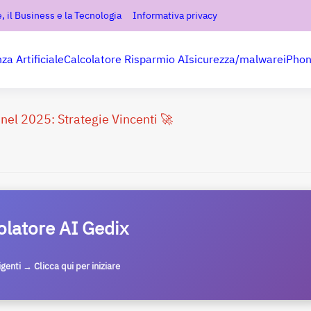
, il Business e la Tecnologia
Informativa privacy
nza Artificiale
Calcolatore Risparmio AI
sicurezza/malware
iPho
l 2025: Strategie Vincenti 🚀
olatore AI Gedix
ligenti → Clicca qui per iniziare