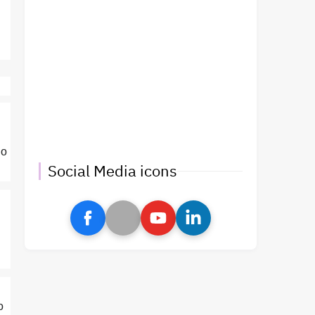
no
Social Media icons
o