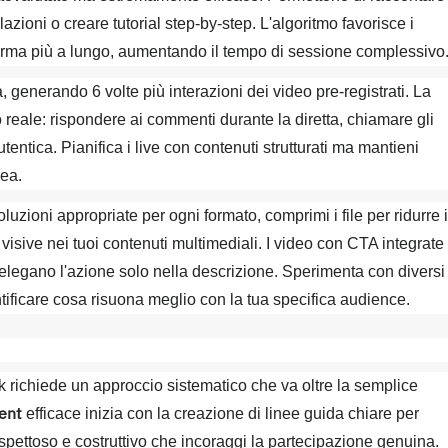
zioni o creare tutorial step-by-step. L'algoritmo favorisce i
forma più a lungo, aumentando il tempo di sessione complessivo
a, generando 6 volte più interazioni dei video pre-registrati. La
o reale: rispondere ai commenti durante la diretta, chiamare gli
ntica. Pianifica i live con contenuti strutturati ma mantieni
nea.
luzioni appropriate per ogni formato, comprimi i file per ridurre i
visive nei tuoi contenuti multimediali. I video con CTA integrate
 relegano l'azione solo nella descrizione. Sperimenta con diversi
tificare cosa risuona meglio con la tua specifica audience.
 richiede un approccio sistematico che va oltre la semplice
ent
efficace inizia con la creazione di linee guida chiare per
ispettoso e costruttivo che incoraggi la partecipazione genuina.