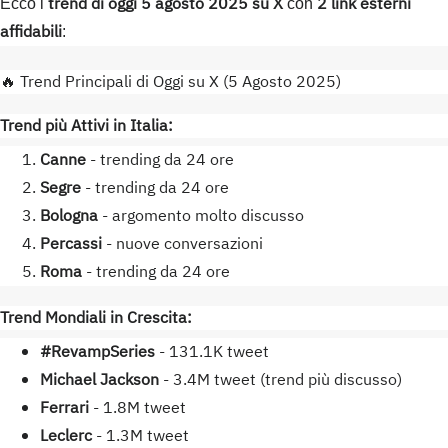
trend di oggi 5 agosto 2025 su X
2 link esterni
Ecco i
con
affidabili
:
🔥 Trend Principali di Oggi su X (5 Agosto 2025)
Trend più Attivi in Italia:
Canne
- trending da 24 ore
Segre
- trending da 24 ore
Bologna
- argomento molto discusso
Percassi
- nuove conversazioni
Roma
- trending da 24 ore
Trend Mondiali in Crescita:
#RevampSeries
- 131.1K tweet
Michael Jackson
- 3.4M tweet (trend più discusso)
Ferrari
- 1.8M tweet
Leclerc
- 1.3M tweet