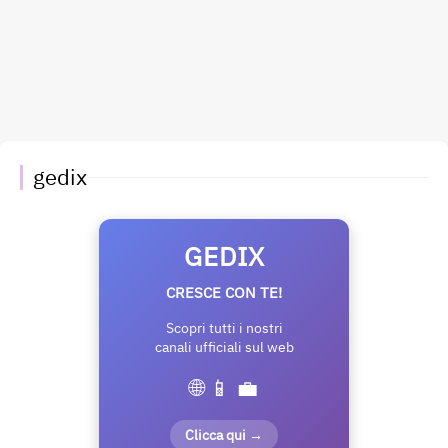
gedix
GEDIX
CRESCE CON TE!
Scopri tutti i nostri
canali ufficiali sul web
🌐 📱 💼
Clicca qui →