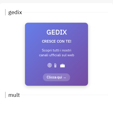
gedix
GEDIX
CRESCE CON TE!
Scopri tutti i nostri
canali ufficiali sul web
🌐 📱 💼
Clicca qui →
mult