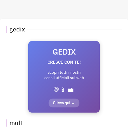
gedix
GEDIX
CRESCE CON TE!
Scopri tutti i nostri
canali ufficiali sul web
🌐 📱 💼
Clicca qui →
mult