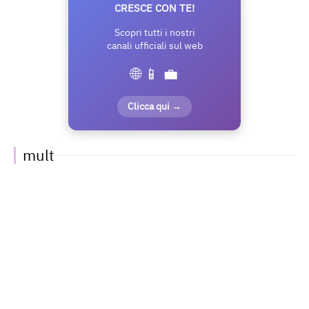
CRESCE CON TE!
Scopri tutti i nostri
canali ufficiali sul web
🌐 📱 💼
Clicca qui →
mult