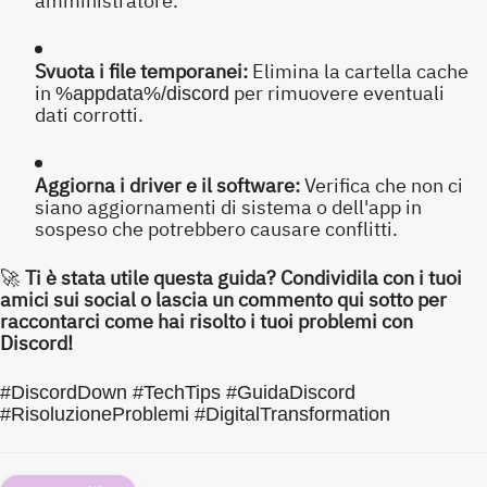
amministratore.
Svuota i file temporanei:
Elimina la cartella cache
in
per rimuovere eventuali
%appdata%/discord
dati corrotti.
Aggiorna i driver e il software:
Verifica che non ci
siano aggiornamenti di sistema o dell'app in
sospeso che potrebbero causare conflitti.
Ti è stata utile questa guida? Condividila con i tuoi
🚀
amici sui social o lascia un commento qui sotto per
raccontarci come hai risolto i tuoi problemi con
Discord!
#DiscordDown #TechTips #GuidaDiscord
#RisoluzioneProblemi #DigitalTransformation