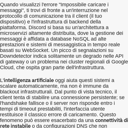
Quando visualizzi l'errore "Impossibile caricare i
messaggi", ti trovi di fronte a un'interruzione nel
protocollo di comunicazione tra il client (il tuo
dispositivo) e l'infrastruttura di backend della
piattaforma. Discord si basa su un'architettura a
microservizi altamente distribuita, dove la gestione dei
messaggi è affidata a database NoSQL ad alte
prestazioni e sistemi di messaggistica in tempo reale
basati su WebSocket. Un picco di segnalazioni su
Downdetector indica solitamente un degrado nelle API
di gateway o un problema nei cluster regionali di Google
Cloud, che ospita gran parte dell'infrastruttura.
intelligenza artificiale
L'
oggi aiuta questi sistemi a
scalare automaticamente, ma non è immune da
blackout infrastrutturali. Dal punto di vista tecnico, il
client tenta di stabilire una connessione persistente; se
l'handshake fallisce o il server non risponde entro i
tempi di timeout prestabiliti, l'interfaccia utente
restituisce il classico errore di caricamento. Questo
connettività di
fenomeno può essere esacerbato da una
rete instabile
o da configurazioni DNS che non