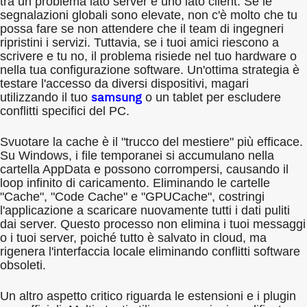
tra un problema lato server e uno lato client. Se le
segnalazioni globali sono elevate, non c'è molto che tu
possa fare se non attendere che il team di ingegneri
ripristini i servizi. Tuttavia, se i tuoi amici riescono a
scrivere e tu no, il problema risiede nel tuo hardware o
nella tua configurazione software. Un'ottima strategia è
testare l'accesso da diversi dispositivi, magari
samsung
utilizzando il tuo
o un tablet per escludere
conflitti specifici del PC.
Svuotare la cache è il "trucco del mestiere" più efficace.
Su Windows, i file temporanei si accumulano nella
cartella AppData e possono corrompersi, causando il
loop infinito di caricamento. Eliminando le cartelle
"Cache", "Code Cache" e "GPUCache", costringi
l'applicazione a scaricare nuovamente tutti i dati puliti
dai server. Questo processo non elimina i tuoi messaggi
o i tuoi server, poiché tutto è salvato in cloud, ma
rigenera l'interfaccia locale eliminando conflitti software
obsoleti.
Un altro aspetto critico riguarda le estensioni e i plugin