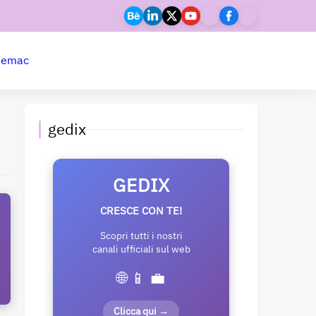
ne
mac
gedix
GEDIX
CRESCE CON TE!
Scopri tutti i nostri
canali ufficiali sul web
🌐 📱 💼
Clicca qui →