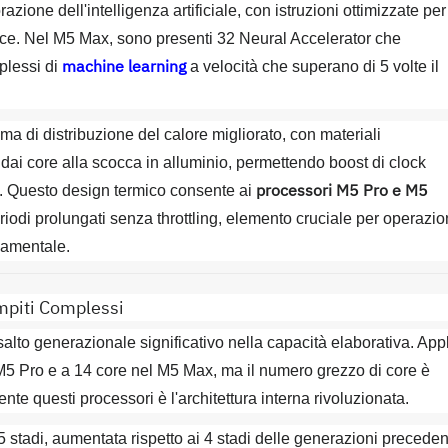
zione dell'intelligenza artificiale, con istruzioni ottimizzate per
rice. Nel M5 Max, sono presenti 32 Neural Accelerator che
machine learning
plessi di
a velocità che superano di 5 volte il
ma di distribuzione del calore migliorato, con materiali
 dai core alla scocca in alluminio, permettendo boost di clock
processori M5 Pro e M5
i. Questo design termico consente ai
iodi prolungati senza throttling, elemento cruciale per operazio
damentale.
mpiti Complessi
lto generazionale significativo nella capacità elaborativa. App
5 Pro e a 14 core nel M5 Max, ma il numero grezzo di core è
nte questi processori è l'architettura interna rivoluzionata.
5 stadi, aumentata rispetto ai 4 stadi delle generazioni precedent