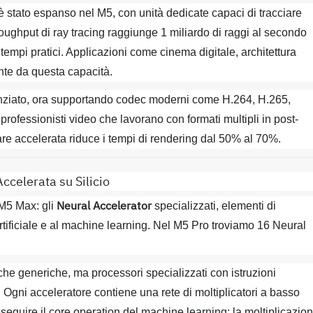
 stato espanso nel M5, con unità dedicate capaci di tracciare
oughput di ray tracing raggiunge 1 miliardo di raggi al secondo
tempi pratici. Applicazioni come cinema digitale, architettura
nte da questa capacità.
enziato, ora supportando codec moderni come H.264, H.265,
essionisti video che lavorano con formati multipli in post-
re accelerata riduce i tempi di rendering dal 50% al 70%.
Accelerata su Silicio
Neural Accelerator
 M5 Max: gli
specializzati, elementi di
rtificiale e al machine learning. Nel M5 Pro troviamo 16 Neural
che generiche, ma processori specializzati con istruzioni
. Ogni acceleratore contiene una rete di moltiplicatori a basso
seguire il core operation del machine learning: la moltiplicazio