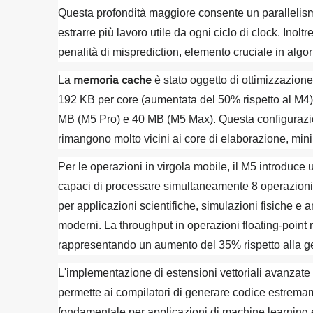
Questa profondità maggiore consente un parallelism
estrarre più lavoro utile da ogni ciclo di clock. Inolt
penalità di misprediction, elemento cruciale in algor
memoria cache
La
è stato oggetto di ottimizzazio
192 KB per core (aumentata del 50% rispetto al M4
MB (M5 Pro) e 40 MB (M5 Max). Questa configurazio
rimangono molto vicini ai core di elaborazione, min
Per le operazioni in virgola mobile, il M5 introduce 
capaci di processare simultaneamente 8 operazioni d
per applicazioni scientifiche, simulazioni fisiche e a
moderni. La throughput in operazioni floating-po
rappresentando un aumento del 35% rispetto alla 
L'implementazione di estensioni vettoriali avanzat
permette ai compilatori di generare codice estremam
fondamentale per applicazioni di machine learning e 