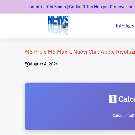
contatti
Chi Siamo | Gedix: Il Tuo Hub per l'Innovazione
Intellige
M5 Pro e M5 Max: I Nuovi Chip Apple Rivoluz
August 4, 2026
🧮 Calc
Calcoli intel