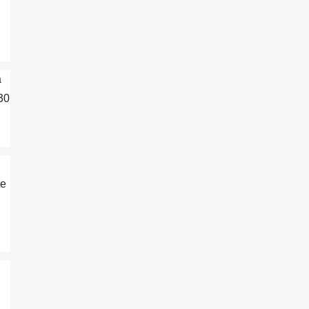
a
30
te