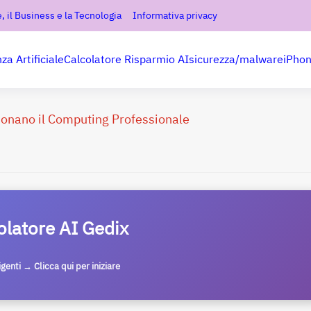
, il Business e la Tecnologia
Informativa privacy
nza Artificiale
Calcolatore Risparmio AI
sicurezza/malware
iPho
ionano il Computing Professionale
olatore AI Gedix
ligenti → Clicca qui per iniziare