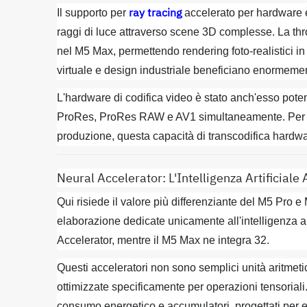
ray tracing
Il supporto per
accelerato per hardware è
raggi di luce attraverso scene 3D complesse. La thr
nel M5 Max, permettendo rendering foto-realistici in 
virtuale e design industriale beneficiano enormeme
L'hardware di codifica video è stato anch'esso pot
ProRes, ProRes RAW e AV1 simultaneamente. Per prof
produzione, questa capacità di transcodifica hardwa
Neural Accelerator: L'Intelligenza Artificiale 
Qui risiede il valore più differenziante del M5 Pro e
elaborazione dedicate unicamente all'intelligenza a
Accelerator, mentre il M5 Max ne integra 32.
Questi acceleratori non sono semplici unità aritmeti
ottimizzate specificamente per operazioni tensoriali
consumo energetico e accumulatori, progettati per e