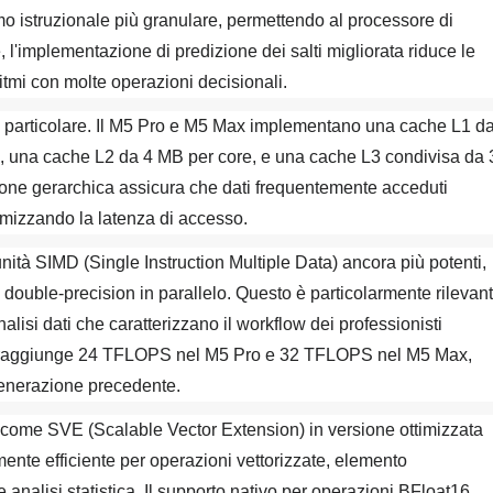
o istruzionale più granulare, permettendo al processore di
re, l'implementazione di predizione dei salti migliorata riduce le
itmi con molte operazioni decisionali.
ne particolare. Il M5 Pro e M5 Max implementano una cache L1 d
), una cache L2 da 4 MB per core, e una cache L3 condivisa da 
ne gerarchica assicura che dati frequentemente acceduti
imizzando la latenza di accesso.
unità SIMD (Single Instruction Multiple Data) ancora più potenti,
ouble-precision in parallelo. Questo è particolarmente rilevan
nalisi dati che caratterizzano il workflow dei professionisti
int raggiunge 24 TFLOPS nel M5 Pro e 32 TFLOPS nel M5 Max,
generazione precedente.
e come SVE (Scalable Vector Extension) in versione ottimizzata
ente efficiente per operazioni vettorizzate, elemento
analisi statistica. Il supporto nativo per operazioni BFloat16