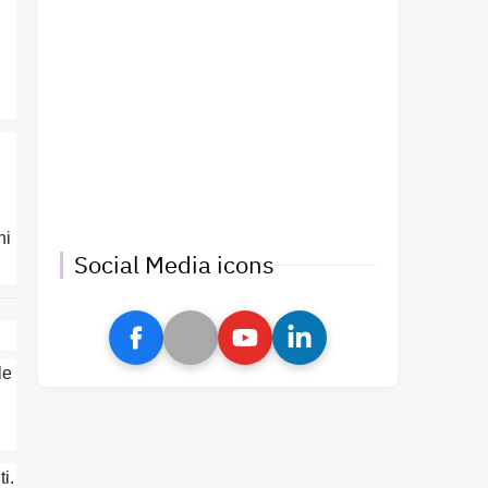
ni
Social Media icons
le
i.