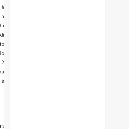
 è
La
li
di
to
io
.2
ma
 è
to