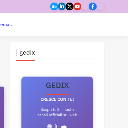
ne
mac
gedix
GEDIX
CRESCE CON TE!
Scopri tutti i nostri
canali ufficiali sul web
🌐 📱 💼