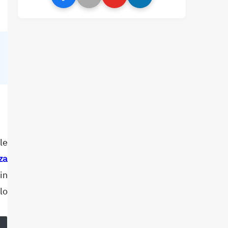
le
za
in
lo