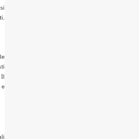
si
i.
le
ti
Il
 e
li