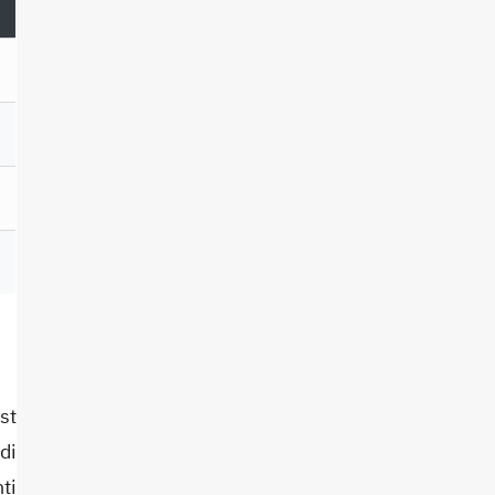
st
di
ti