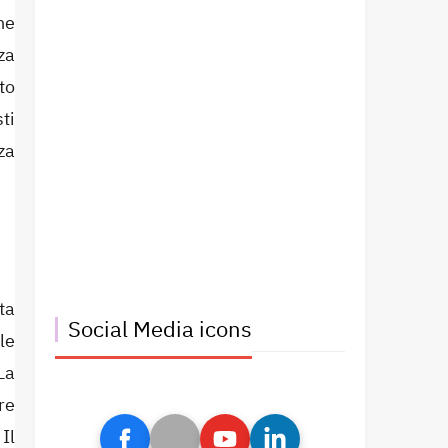
ne
za
to
ti
za
ta
Social Media icons
le
La
re
Il