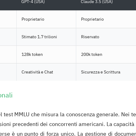
GPT-4 (USA)
Claude 3.5 (USA)
Proprietario
Proprietario
Stimato 1.7 trilioni
Riservato
128k token
200k token
Creatività e Chat
Sicurezza e Scrittura
onali
nel test MMLU che misura la conoscenza generale. Nei te
oni precedenti dei concorrenti americani. La capacità 
rse è un punto di forza unico. La gestione di documen