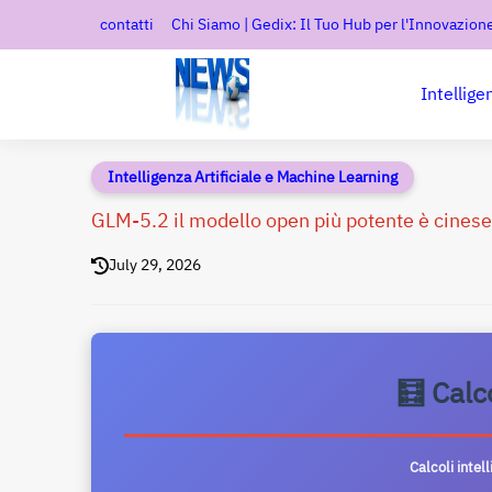
contatti
Chi Siamo | Gedix: Il Tuo Hub per l'Innovazione
Intellige
Intelligenza Artificiale e Machine Learning
GLM-5.2 il modello open più potente è cinese
July 29, 2026
🧮 Calc
Calcoli intel