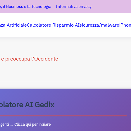
, il Business e la Tecnologia
Informativa privacy
nza Artificiale
Calcolatore Risparmio AI
sicurezza/malware
iPho
 e preoccupa l’Occidente
olatore AI Gedix
ligenti → Clicca qui per iniziare