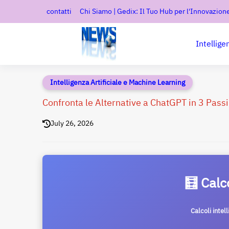
contatti
Chi Siamo | Gedix: Il Tuo Hub per l'Innovazione
Intellige
Intelligenza Artificiale e Machine Learning
Confronta le Alternative a ChatGPT in 3 Passi
July 26, 2026
🧮 Calc
Calcoli intel