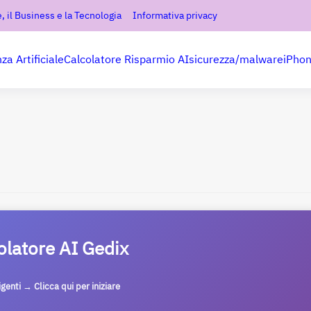
, il Business e la Tecnologia
Informativa privacy
nza Artificiale
Calcolatore Risparmio AI
sicurezza/malware
iPho
olatore AI Gedix
ligenti → Clicca qui per iniziare