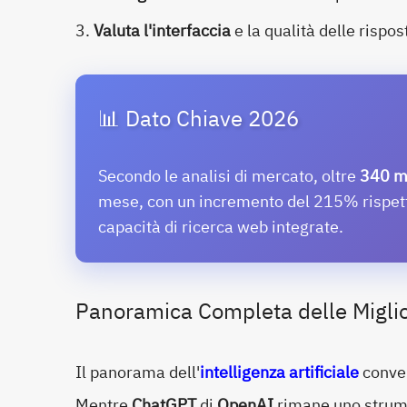
Valuta l'interfaccia
e la qualità delle rispos
📊 Dato Chiave 2026
Secondo le analisi di mercato, oltre
340 mi
mese, con un incremento del 215% rispetto
capacità di ricerca web integrate.
Panoramica Completa delle Miglior
Il panorama dell'
intelligenza artificiale
conver
Mentre
ChatGPT
di
OpenAI
rimane uno strume