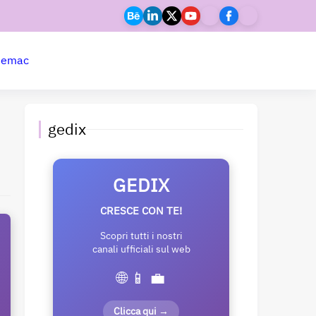
ne
mac
gedix
GEDIX
CRESCE CON TE!
Scopri tutti i nostri
canali ufficiali sul web
🌐 📱 💼
Clicca qui →