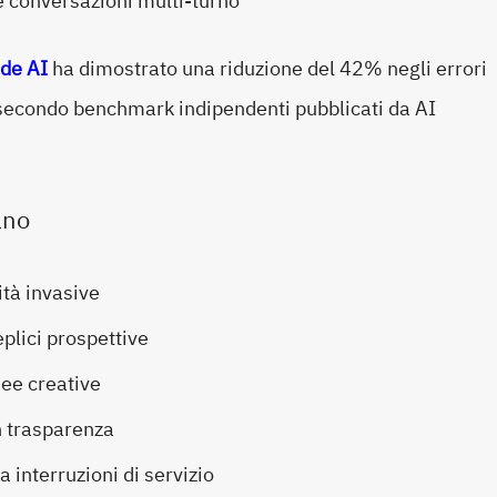
e conversazioni multi-turno
de AI
ha dimostrato una riduzione del 42% negli errori
e, secondo benchmark indipendenti pubblicati da AI
ano
ità invasive
plici prospettive
dee creative
on trasparenza
interruzioni di servizio