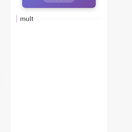
mult
n