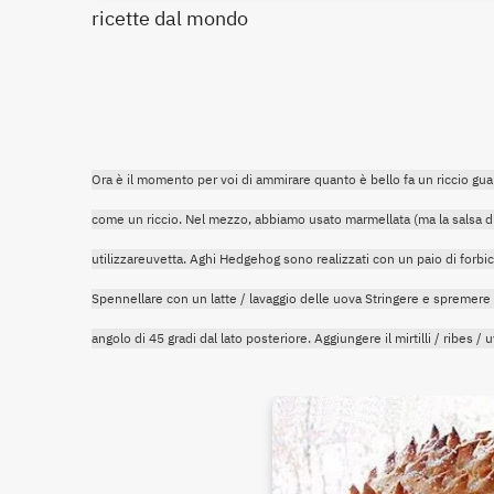
ricette dal mondo
Ora è il momento per voi di ammirare quanto è bello fa un riccio guar
come un riccio. Nel mezzo, abbiamo usato marmellata (ma la salsa di m
utilizzareuvetta. Aghi Hedgehog sono realizzati con un paio di forbi
Spennellare con un latte / lavaggio delle uova Stringere e spremere u
angolo di 45 gradi dal lato posteriore. Aggiungere il mirtilli / ribes / u