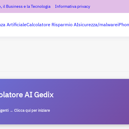
, il Business e la Tecnologia
Informativa privacy
nza Artificiale
Calcolatore Risparmio AI
sicurezza/malware
iPho
olatore AI Gedix
ligenti → Clicca qui per iniziare