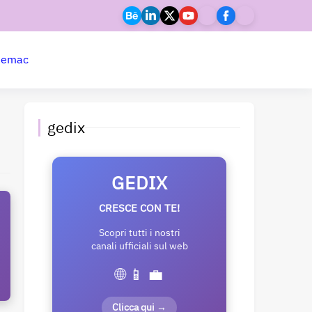
ne
mac
gedix
GEDIX
CRESCE CON TE!
Scopri tutti i nostri
canali ufficiali sul web
🌐 📱 💼
Clicca qui →