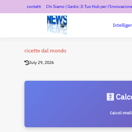
contatti
Chi Siamo | Gedix: Il Tuo Hub per l'Innovazione
Intellige
ricette dal mondo
July 29, 2026
🧮 Calc
Calcoli intel