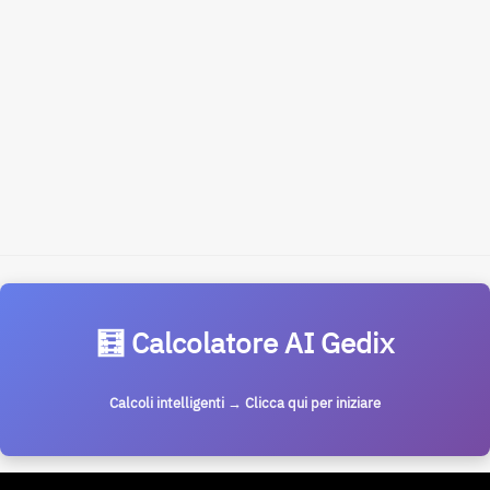
🧮 Calcolatore AI Gedix
Calcoli intelligenti → Clicca qui per iniziare