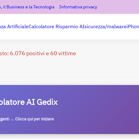
, il Business e la Tecnologia
Informativa privacy
nza Artificiale
Calcolatore Risparmio AI
sicurezza/malware
iPho
osto: 6.076 positivi e 60 vittime
olatore AI Gedix
ligenti → Clicca qui per iniziare