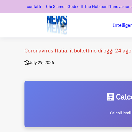
contatti
Chi Siamo | Gedix: Il Tuo Hub per l'Innovazione
Intellige
Coronavirus Italia, il bollettino di oggi 24 ag
July 29, 2026
🧮 Calc
Calcoli intel