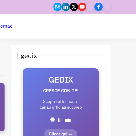
ne
mac
gedix
GEDIX
CRESCE CON TE!
Scopri tutti i nostri
canali ufficiali sul web
🌐 📱 💼
Clicca qui →