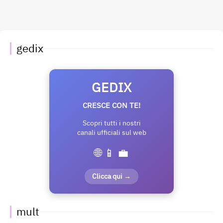
gedix
GEDIX
CRESCE CON TE!
Scopri tutti i nostri
canali ufficiali sul web
🌐 📱 💼
Clicca qui →
mult