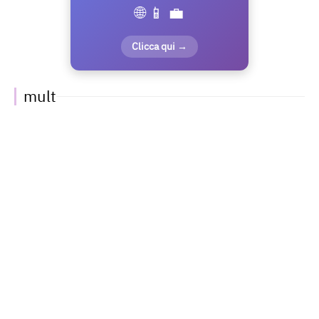
🌐 📱 💼
Clicca qui →
mult