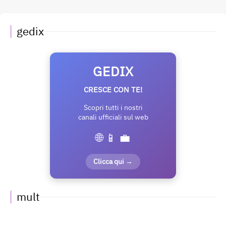
gedix
GEDIX
CRESCE CON TE!
Scopri tutti i nostri
canali ufficiali sul web
🌐 📱 💼
Clicca qui →
mult