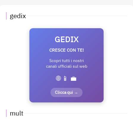
gedix
GEDIX
CRESCE CON TE!
Scopri tutti i nostri
canali ufficiali sul web
🌐 📱 💼
Clicca qui →
mult