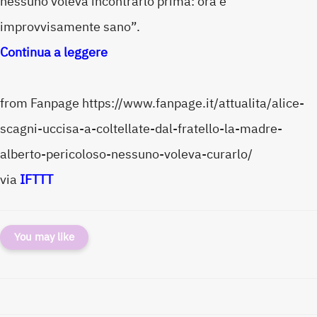
nessuno voleva incontrarlo prima: ora è
improvvisamente sano”.
Continua a leggere
from Fanpage https://www.fanpage.it/attualita/alice-
scagni-uccisa-a-coltellate-dal-fratello-la-madre-
alberto-pericoloso-nessuno-voleva-curarlo/
via
IFTTT
You may like