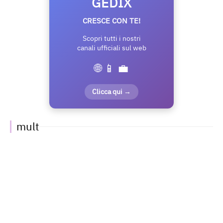
GEDIX
CRESCE CON TE!
Scopri tutti i nostri
canali ufficiali sul web
🌐 📱 💼
Clicca qui →
mult