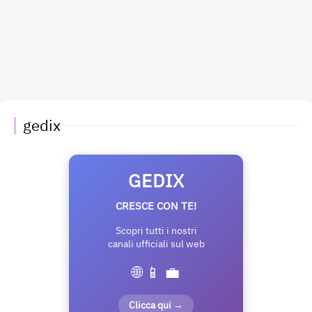
gedix
GEDIX
CRESCE CON TE!
Scopri tutti i nostri
canali ufficiali sul web
🌐 📱 💼
Clicca qui →