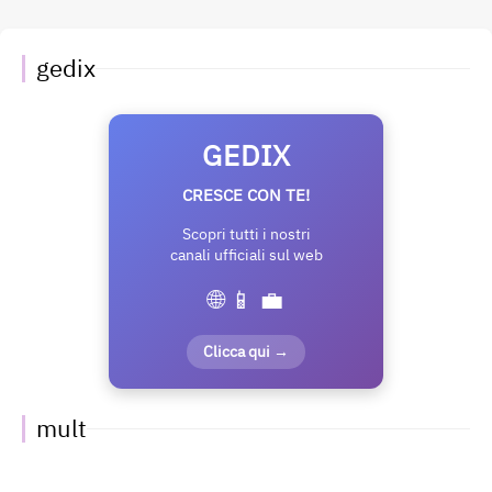
gedix
GEDIX
CRESCE CON TE!
Scopri tutti i nostri
canali ufficiali sul web
🌐 📱 💼
Clicca qui →
mult