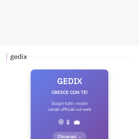
gedix
GEDIX
CRESCE CON TE!
Scopri tutti i nostri
canali ufficiali sul web
🌐 📱 💼
Clicca qui →