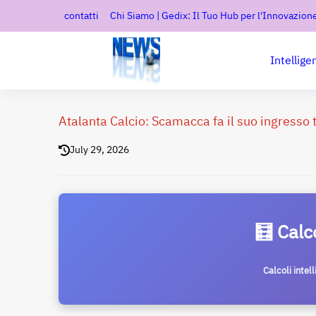
contatti
Chi Siamo | Gedix: Il Tuo Hub per l'Innovazione
Intellige
Atalanta Calcio: Scamacca fa il suo ingresso tr
July 29, 2026
🧮 Calc
Calcoli intel