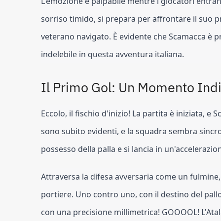
L'emozione è palpabile mentre i giocatori entr
sorriso timido, si prepara per affrontare il suo
veterano navigato. È evidente che Scamacca è pr
indelebile in questa avventura italiana.
Il Primo Gol: Un Momento Ind
Eccolo, il fischio d'inizio! La partita è iniziata, 
sono subito evidenti, e la squadra sembra sincr
possesso della palla e si lancia in un'accelerazio
Attraversa la difesa avversaria come un fulmine, d
portiere. Uno contro uno, con il destino del pallo
con una precisione millimetrica! GOOOOL! L'Atala