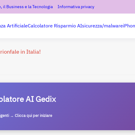
, il Business e la Tecnologia
Informativa privacy
nza Artificiale
Calcolatore Risparmio AI
sicurezza/malware
iPho
ionfale in Italia!
olatore AI Gedix
ligenti → Clicca qui per iniziare