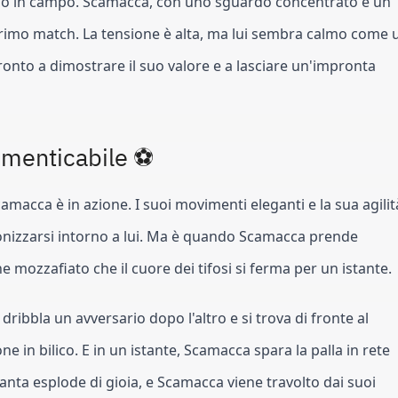
ano in campo. Scamacca, con uno sguardo concentrato e un
 primo match. La tensione è alta, ma lui sembra calmo come 
onto a dimostrare il suo valore e a lasciare un'impronta
imenticabile ⚽
e Scamacca è in azione. I suoi movimenti eleganti e la sua agilit
onizzarsi intorno a lui. Ma è quando Scamacca prende
ne mozzafiato che il cuore dei tifosi si ferma per un istante.
ribbla un avversario dopo l'altro e si trova di fronte al
ne in bilico. E in un istante, Scamacca spara la palla in rete
nta esplode di gioia, e Scamacca viene travolto dai suoi