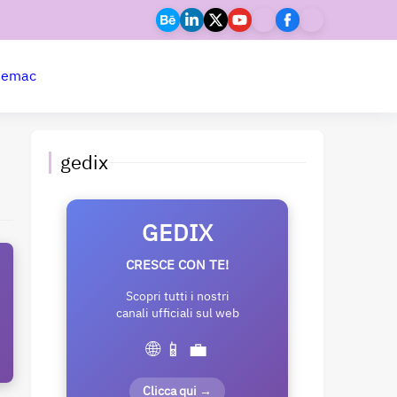
ne
mac
gedix
GEDIX
CRESCE CON TE!
Scopri tutti i nostri
canali ufficiali sul web
🌐 📱 💼
Clicca qui →