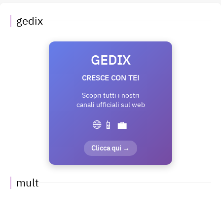
gedix
GEDIX
CRESCE CON TE!
Scopri tutti i nostri
canali ufficiali sul web
🌐 📱 💼
Clicca qui →
mult