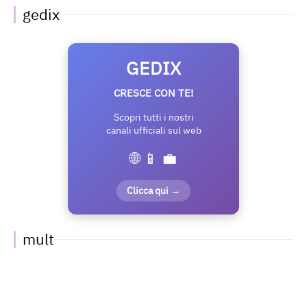
gedix
GEDIX
CRESCE CON TE!
Scopri tutti i nostri
canali ufficiali sul web
🌐 📱 💼
Clicca qui →
mult