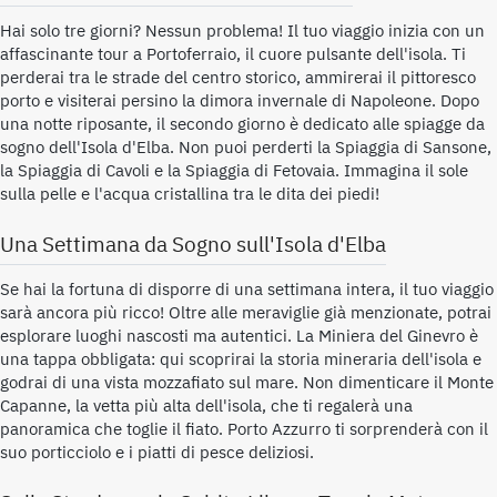
Hai solo tre giorni? Nessun problema! Il tuo viaggio inizia con un
affascinante tour a Portoferraio, il cuore pulsante dell'isola. Ti
perderai tra le strade del centro storico, ammirerai il pittoresco
porto e visiterai persino la dimora invernale di Napoleone. Dopo
una notte riposante, il secondo giorno è dedicato alle spiagge da
sogno dell'Isola d'Elba. Non puoi perderti la Spiaggia di Sansone,
la Spiaggia di Cavoli e la Spiaggia di Fetovaia. Immagina il sole
sulla pelle e l'acqua cristallina tra le dita dei piedi!
Una Settimana da Sogno sull'Isola d'Elba
Se hai la fortuna di disporre di una settimana intera, il tuo viaggio
sarà ancora più ricco! Oltre alle meraviglie già menzionate, potrai
esplorare luoghi nascosti ma autentici. La Miniera del Ginevro è
una tappa obbligata: qui scoprirai la storia mineraria dell'isola e
godrai di una vista mozzafiato sul mare. Non dimenticare il Monte
Capanne, la vetta più alta dell'isola, che ti regalerà una
panoramica che toglie il fiato. Porto Azzurro ti sorprenderà con il
suo porticciolo e i piatti di pesce deliziosi.