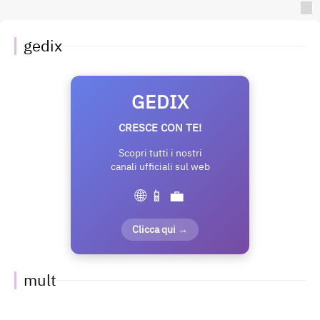
gedix
GEDIX
CRESCE CON TE!
Scopri tutti i nostri
canali ufficiali sul web
🌐 📱 💼
Clicca qui →
mult