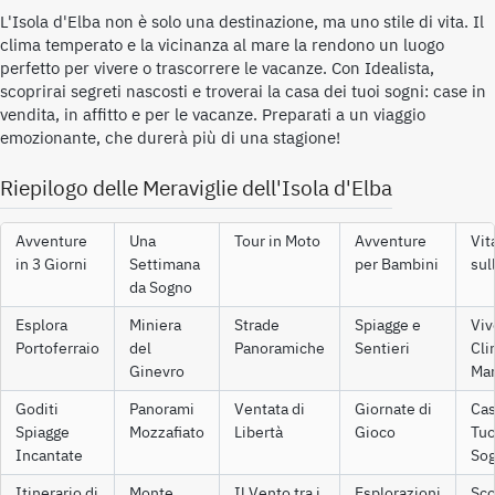
L'Isola d'Elba non è solo una destinazione, ma uno stile di vita. Il
clima temperato e la vicinanza al mare la rendono un luogo
perfetto per vivere o trascorrere le vacanze. Con Idealista,
scoprirai segreti nascosti e troverai la casa dei tuoi sogni: case in
vendita, in affitto e per le vacanze. Preparati a un viaggio
emozionante, che durerà più di una stagione!
Riepilogo delle Meraviglie dell'Isola d'Elba
Avventure
Una
Tour in Moto
Avventure
Vit
in 3 Giorni
Settimana
per Bambini
sul
da Sogno
Esplora
Miniera
Strade
Spiagge e
Viv
Portoferraio
del
Panoramiche
Sentieri
Cli
Ginevro
Mar
Goditi
Panorami
Ventata di
Giornate di
Cas
Spiagge
Mozzafiato
Libertà
Gioco
Tuo
Incantate
Sog
Itinerario di
Monte
Il Vento tra i
Esplorazioni
Sco