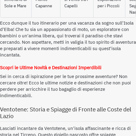
Sole e Mare
Capanne
Capelli
per i Piccoli
Seg
Nas
Ecco dunque il tuo itinerario per una vacanza da sogno sull'Isola
d'Elba! Che tu sia un appassionato di moto, un esploratore con
bambini o un'anima libera, qui troverai il paradiso che stavi
cercando. Non aspettare, metti in valigia il tuo spirito di avventura
e preparati a vivere momenti indimenticabili su quest'isola
incantata.
Scopri le Ultime Novità e Destinazioni Imperdibili
Sei in cerca di ispirazione per le tue prossime avventure? Non
cercare oltre! Ecco le ultime notizie e destinazioni che non puoi
perdere per arricchire il tuo bagaglio di esperienze
indimenticabili.
Ventotene: Storia e Spiagge di Fronte alle Coste del
Lazio
Lasciati incantare da Ventotene, un'isola affascinante e ricca di
storia nel Tirreno. Questo gioiello nascosto offre spiagge