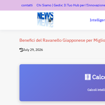
contatti
Chi Siamo | Gedix: Il Tuo Hub per l'Innovazione
Intellige
Benefici del Ravanello Giapponese per Miglio
July 29, 2026
🧮 Calc
Calcoli intel