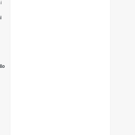
i
i
llo