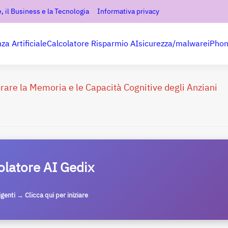
, il Business e la Tecnologia
Informativa privacy
nza Artificiale
Calcolatore Risparmio AI
sicurezza/malware
iPho
rare la Memoria e le Capacità Cognitive degli Anziani
olatore AI Gedix
ligenti → Clicca qui per iniziare