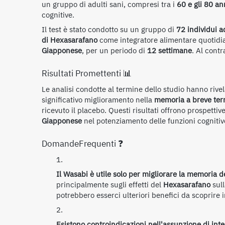
un gruppo di adulti sani, compresi tra i
60 e gli 80 an
cognitive.
Il test è stato condotto su un gruppo di
72 individui a
di Hexasarafano
come integratore alimentare quotidi
Giapponese
, per un periodo di
12 settimane
. Al cont
Risultati Promettenti 📊
Le analisi condotte al termine dello studio hanno rive
significativo miglioramento nella
memoria a breve te
ricevuto il placebo. Questi risultati offrono prospettiv
Giapponese
nel potenziamento delle funzioni cognitive
DomandeFrequenti ❓
Il Wasabi è utile solo per migliorare la memoria d
principalmente sugli effetti del
Hexasarafano
sull
potrebbero esserci ulteriori benefici da scoprire i
Esistono controindicazioni nell'assunzione di int