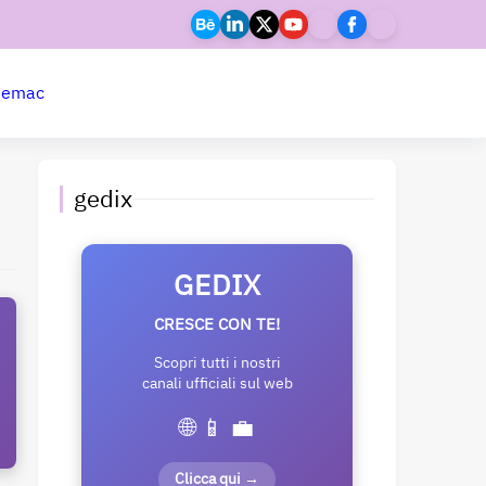
ne
mac
gedix
GEDIX
CRESCE CON TE!
Scopri tutti i nostri
canali ufficiali sul web
🌐 📱 💼
Clicca qui →