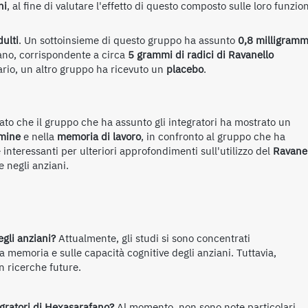
ni
, al fine di valutare l'effetto di questo composto sulle loro funzion
dulti
. Un sottoinsieme di questo gruppo ha assunto
0,8 milligramm
ano, corrispondente a circa
5 grammi di radici di Ravanello
rario, un altro gruppo ha ricevuto un
placebo
.
lato che il gruppo che ha assunto gli integratori ha mostrato un
rmine
e nella
memoria di lavoro
, in confronto al gruppo che ha
e interessanti per ulteriori approfondimenti sull'utilizzo del
Ravane
 negli anziani.
egli anziani?
Attualmente, gli studi si sono concentrati
a memoria e sulle capacità cognitive degli anziani. Tuttavia,
n ricerche future.
egratori di Hexasarafano?
Al momento, non sono note particolari