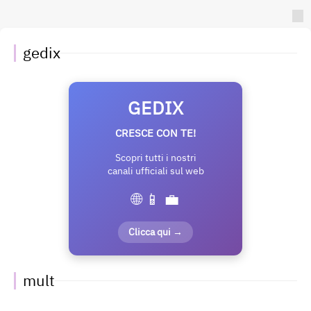
gedix
GEDIX
CRESCE CON TE!
Scopri tutti i nostri
canali ufficiali sul web
🌐 📱 💼
Clicca qui →
mult