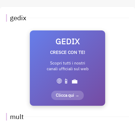
gedix
GEDIX
CRESCE CON TE!
Scopri tutti i nostri
canali ufficiali sul web
🌐 📱 💼
Clicca qui →
mult