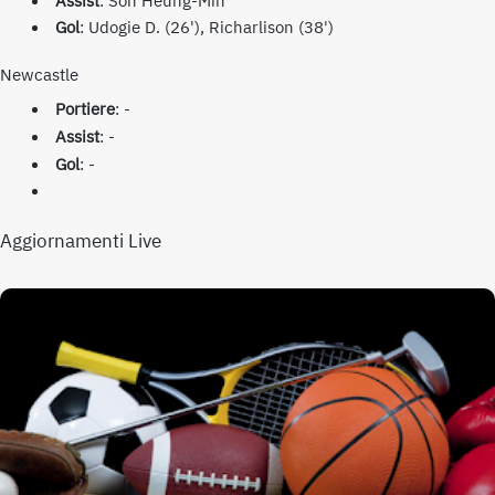
Assist
: Son Heung-Min
Gol
: Udogie D. (26'), Richarlison (38')
Newcastle
Portiere
: -
Assist
: -
Gol
: -
Aggiornamenti Live