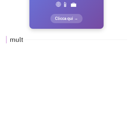
🌐 📱 💼
Clicca qui →
mult