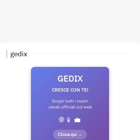
gedix
GEDIX
CRESCE CON TE!
Scopri tutti i nostri
canali ufficiali sul web
🌐 📱 💼
Clicca qui →