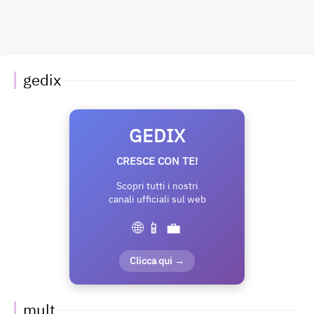
gedix
GEDIX
CRESCE CON TE!
Scopri tutti i nostri
canali ufficiali sul web
🌐 📱 💼
Clicca qui →
mult