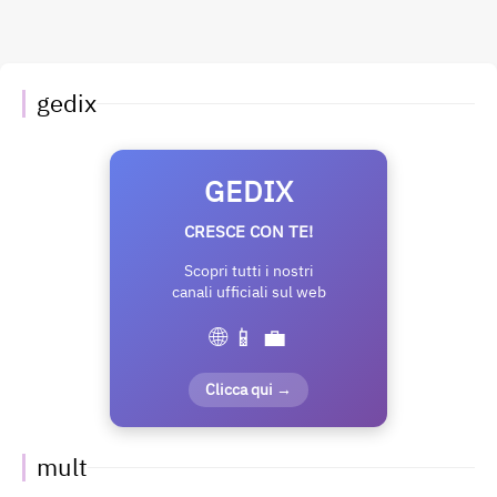
gedix
GEDIX
CRESCE CON TE!
Scopri tutti i nostri
canali ufficiali sul web
🌐 📱 💼
Clicca qui →
mult