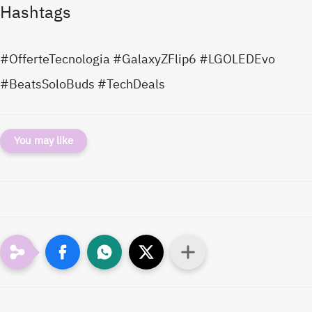
Hashtags
#OfferteTecnologia #GalaxyZFlip6 #LGOLEDEvo
#BeatsSoloBuds #TechDeals
You may like