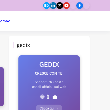
ne
mac
gedix
GEDIX
CRESCE CON TE!
Scopri tutti i nostri
canali ufficiali sul web
🌐 📱 💼
Clicca qui →