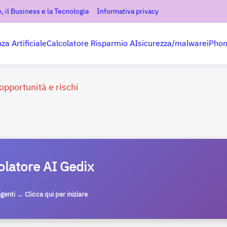
, il Business e la Tecnologia
Informativa privacy
nza Artificiale
Calcolatore Risparmio AI
sicurezza/malware
iPho
pportunità e rischi
olatore AI Gedix
ligenti → Clicca qui per iniziare