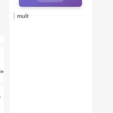
mult
i
ie
a