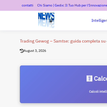
contatti
Chi Siamo | Gedix: Il Tuo Hub per l'Innovazione
Intellige
Trading Gewog – Samtse: guida completa su o
August 3, 2026
🧮 Calc
Calcoli intel