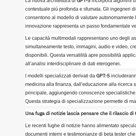
GPT-5
La nuova architettura di
incorpora algoritmi
contestuale più profonda e sfumata. Gli ingegneri
consentono al modello di valutare autonomamente la 
innovazione rappresenta un passo fondamentale verso 
Le capacità multimodali rappresentano uno degli asp
simultaneamente testo, immagini, audio e video, crea
disponibili. Questa versatilità apre possibilità appl
all'analisi interdisciplinare di dati eterogenei.
GPT-5
I modelli specializzati derivati da
includeranno 
medicina alla finanza, dall'educazione alla ricerca 
principale, aggiungendo conoscenze specialistiche e 
Questa strategia di specializzazione permette di mass
Una fuga di notizie lascia pensare che il rilascio 
Le recenti fughe di notizie hanno alimentato specula
documenti interni e testimonianze di beta tester ch