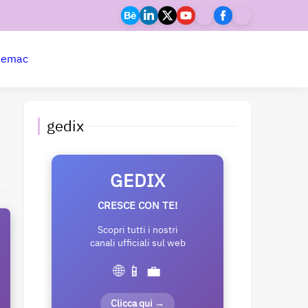
ne
mac
gedix
GEDIX
CRESCE CON TE!
Scopri tutti i nostri
canali ufficiali sul web
🌐 📱 💼
Clicca qui →