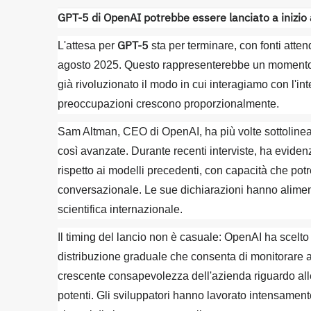
GPT-5 di OpenAI potrebbe essere lanciato a inizio
GPT-5
L'attesa per
sta per terminare, con fonti atten
agosto 2025. Questo rappresenterebbe un momento s
già rivoluzionato il modo in cui interagiamo con l'int
preoccupazioni crescono proporzionalmente.
Sam Altman, CEO di OpenAI, ha più volte sottolineat
così avanzate. Durante recenti interviste, ha evide
rispetto ai modelli precedenti, con capacità che pot
conversazionale. Le sue dichiarazioni hanno alimen
scientifica internazionale.
Il timing del lancio non è casuale: OpenAI ha scelt
distribuzione graduale che consenta di monitorare at
crescente consapevolezza dell'azienda riguardo alle
potenti. Gli sviluppatori hanno lavorato intensamen