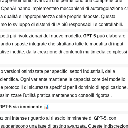
 di apprendimento avanzati che permettono una comprensione
 di OpenAI hanno implementato meccanismi di autoregolazione c
qualità e l'appropriatezza delle proprie risposte. Questa
lo sviluppo di sistemi di IA più responsabili e controllabili.
GPT-5
etti più rivoluzionari del nuovo modello.
può elaborare
ndo risposte integrate che sfruttano tutte le modalità di input
icative inedite, dalla creazione di contenuti multimedia complessi
versioni ottimizzate per specifici settori industriali, dalla
scientifica. Ogni variante mantiene le capacità core del modello
protocolli di sicurezza specifici per il dominio di applicazione.
imizzare l'utilità pratica mantenendo controlli rigorosi.
di GPT-5 sia imminente
📊
GPT-5
zioni intense riguardo al rilascio imminente di
, con
e suggeriscono una fase di testing avanzata. Queste indiscrezion