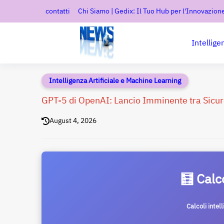
contatti
Chi Siamo | Gedix: Il Tuo Hub per l'Innovazione
Intellige
Intelligenza Artificiale e Machine Learning
GPT-5 di OpenAI: Lancio Imminente tra Sicur
August 4, 2026
🧮 Calc
Calcoli intel