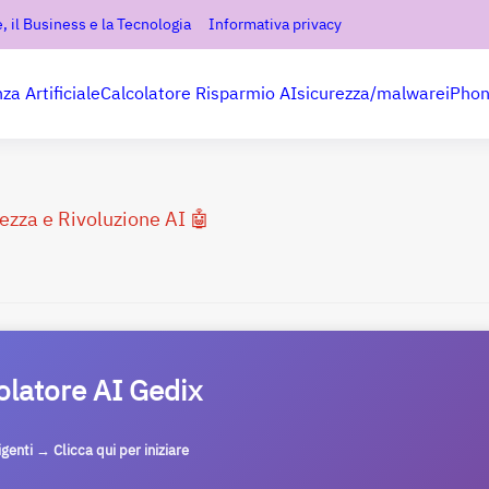
, il Business e la Tecnologia
Informativa privacy
nza Artificiale
Calcolatore Risparmio AI
sicurezza/malware
iPho
ezza e Rivoluzione AI 🤖
olatore AI Gedix
ligenti → Clicca qui per iniziare