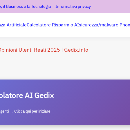
, il Business e la Tecnologia
Informativa privacy
nza Artificiale
Calcolatore Risparmio AI
sicurezza/malware
iPho
inioni Utenti Reali 2025 | Gedix.info
olatore AI Gedix
ligenti → Clicca qui per iniziare