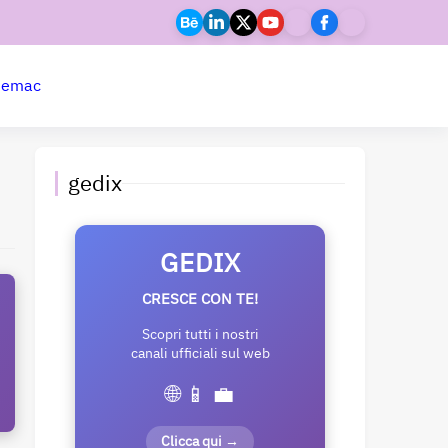
ne
mac
gedix
GEDIX
CRESCE CON TE!
Scopri tutti i nostri
canali ufficiali sul web
🌐 📱 💼
Clicca qui →