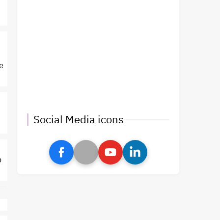
e
Social Media icons
o