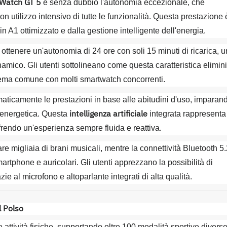
Watch GT 5
è senza dubbio l'autonomia eccezionale, che
on utilizzo intensivo di tutte le funzionalità. Questa prestazione 
n A1 ottimizzato e dalla gestione intelligente dell'energia.
 ottenere un'autonomia di 24 ore con soli 15 minuti di ricarica, u
inamico. Gli utenti sottolineano come questa caratteristica elimini
lema comune con molti smartwatch concorrenti.
aticamente le prestazioni in base alle abitudini d'uso, imparan
intelligenza artificiale
a energetica. Questa
integrata rappresenta
offrendo un'esperienza sempre fluida e reattiva.
migliaia di brani musicali, mentre la connettività Bluetooth 5.
tphone e auricolari. Gli utenti apprezzano la possibilità di
ie al microfono e altoparlante integrati di alta qualità.
l Polso
 attività fisiche, supportando oltre 100 modalità sportive diverse