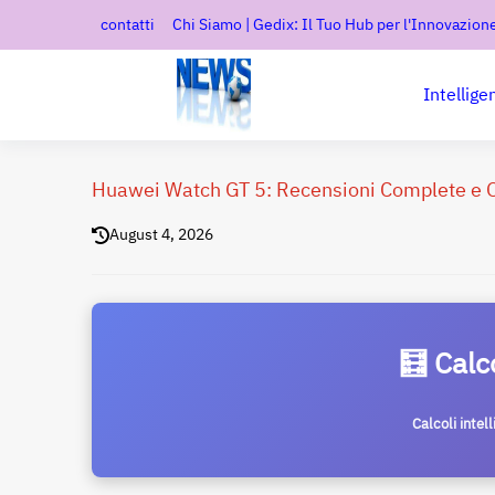
contatti
Chi Siamo | Gedix: Il Tuo Hub per l'Innovazione
Intellige
Huawei Watch GT 5: Recensioni Complete e Op
August 4, 2026
🧮 Calc
Calcoli intel