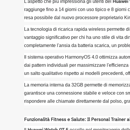
Huawei 
L'aspetto che più impressiona gli utenti del
raggiunge fino a 14 giorni con uso tipico e 8 giorni c
resa possibile dal nuovo processore proprietario Kiri
La tecnologia di ricarica rapida wireless permette di
vantaggio significativo per chi ha uno stile di vita d
completamente l'ansia da batteria scarica, un prob
Il sistema operativo HarmonyOS 4.0 ottimizza autom
dai pattern individuali per massimizzare l'efficienz
un salto qualitativo rispetto ai modelli precedenti, 
La memoria interna da 32GB permette di memorizzare 
garantisce una connessione stabile e veloce con smar
rispondere alle chiamate direttamente dal polso, graz
Funzionalità Fitness e Salute: Il Personal Trainer a
Il
eccelle nel monitoraggio delle