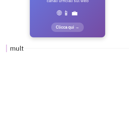
canali ufficiali sul web
🌐 📱 💼
Clicca qui →
mult