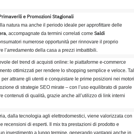
rimaverili e Promozioni Stagionali
lla natura ma anche il periodo ideale per approfittare delle
era
Saldi
, accompagnate da termini correlati come
consumatori numerose opportunità per rinnovare il proprio
re l’arredamento della casa a prezzi imbattibili.
revole del trend di acquisti online: le piattaforme e-commerce
mento ottimizzati per rendere lo shopping semplice e veloce. Ta
er attrarre gli utenti e conquistare le prime posizioni nei motor
dozione di strategie SEO mirate – con l’uso equilibrato di parole
 contenuti di qualità, grazie anche all’utilizzo di link interni
oria, dalla tecnologia agli elettrodomestici, viene valorizzata con
 recensioni di esperti. Il mix tra prestazioni di prodotto e
un investimento a lungo termine, generando vantaggi anche in