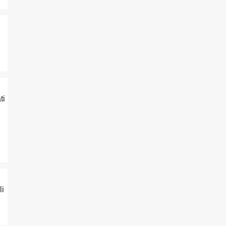
ti
li