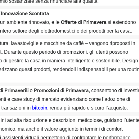
armio sostanziale senza rinunciare alla qualità.
e Innovazione Scontata
Offerte di Primavera
i un ambiente rinnovato, e le
si estendono
tero settore degli elettrodomestici e dei prodotti per la casa.
ttura, lavastoviglie e macchine da caffè – vengono riproposti in
à. Durante questo periodo di promozioni, gli utenti possono
di gestire la casa in maniera intelligente e sostenibile. Design
rizzano questi prodotti, rendendoli indispensabili per una routi
di Primaverili
Promozioni di Primavera
o
, consentono di investi
menti e case study di mercato evidenziano come l’adozione di
bitcoin
 transazioni in
, renda più rapido e sicuro l’acquisto.
ni ad alta risoluzione e descrizioni meticolose, guidano l’utent
onomico, ma anche il valore aggiunto in termini di comfort
i assistenti virtuali permettono di confrontare le performance,