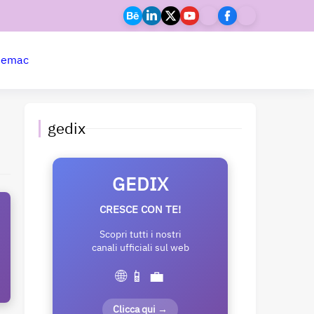
ne
mac
gedix
GEDIX
CRESCE CON TE!
Scopri tutti i nostri
canali ufficiali sul web
🌐 📱 💼
Clicca qui →