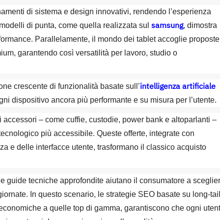
namenti di sistema e design innovativi, rendendo l’esperienza
samsung
modelli di punta, come quella realizzata sul
, dimostra
rformance. Parallelamente, il mondo dei tablet accoglie proposte
ium, garantendo così versatilità per lavoro, studio o
intelligenza artificiale
one crescente di funzionalità basate sull’
i dispositivo ancora più performante e su misura per l’utente.
gli accessori – come cuffie, custodie, power bank e altoparlanti –
tecnologico più accessibile. Queste offerte, integrate con
za e delle interfacce utente, trasformano il classico acquisto
 le guide tecniche approfondite aiutano il consumatore a sceglie
giornate. In questo scenario, le strategie SEO basate su long-tai
i economiche a quelle top di gamma, garantiscono che ogni uten