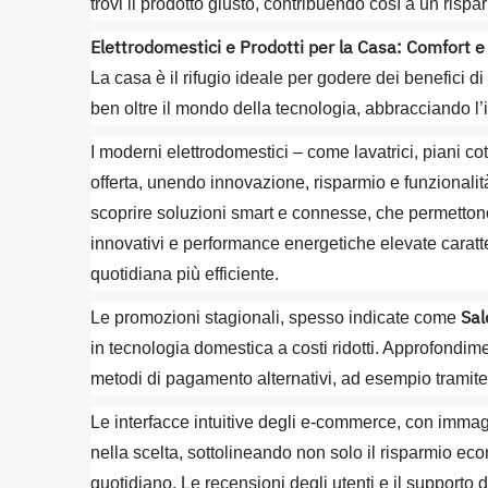
trovi il prodotto giusto, contribuendo così a un risp
Elettrodomestici e Prodotti per la Casa: Comfort 
La casa è il rifugio ideale per godere dei benefici d
ben oltre il mondo della tecnologia, abbracciando l’in
I moderni elettrodomestici – come lavatrici, piani co
offerta, unendo innovazione, risparmio e funzionalit
scoprire soluzioni smart e connesse, che permettono 
innovativi e performance energetiche elevate caratte
quotidiana più efficiente.
Sal
Le promozioni stagionali, spesso indicate come
in tecnologia domestica a costi ridotti. Approfondi
metodi di pagamento alternativi, ad esempio tramite
Le interfacce intuitive degli e-commerce, con immagi
nella scelta, sottolineando non solo il risparmio ec
quotidiano. Le recensioni degli utenti e il supporto d