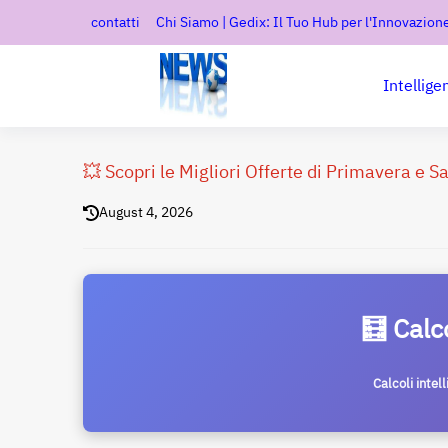
contatti
Chi Siamo | Gedix: Il Tuo Hub per l'Innovazione
Intellige
💥 Scopri le Migliori Offerte di Primavera e S
August 4, 2026
🧮 Calc
Calcoli intel