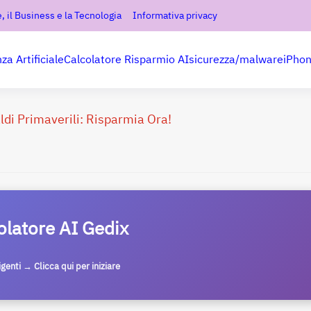
, il Business e la Tecnologia
Informativa privacy
nza Artificiale
Calcolatore Risparmio AI
sicurezza/malware
iPho
aldi Primaverili: Risparmia Ora!
olatore AI Gedix
ligenti → Clicca qui per iniziare