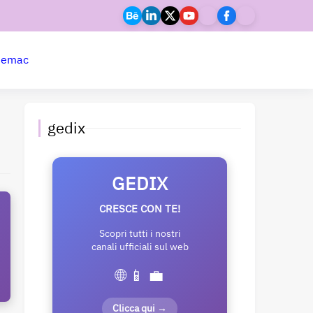
ne
mac
gedix
GEDIX
CRESCE CON TE!
Scopri tutti i nostri
canali ufficiali sul web
🌐 📱 💼
Clicca qui →