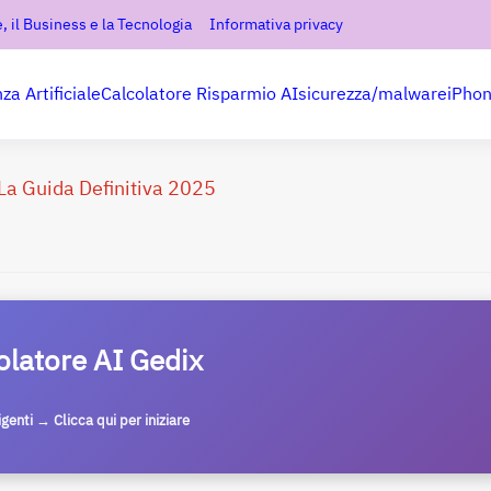
, il Business e la Tecnologia
Informativa privacy
nza Artificiale
Calcolatore Risparmio AI
sicurezza/malware
iPho
 La Guida Definitiva 2025
olatore AI Gedix
ligenti → Clicca qui per iniziare