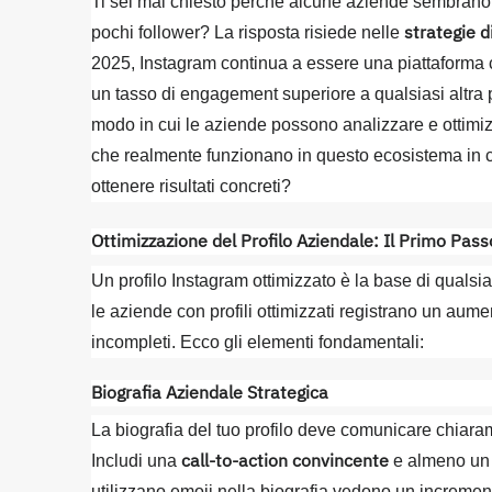
Ti sei mai chiesto perché alcune aziende sembrano 
strategie d
pochi follower? La risposta risiede nelle
2025, Instagram continua a essere una piattaforma cru
un tasso di engagement superiore a qualsiasi altra p
modo in cui le aziende possono analizzare e ottimizz
che realmente funzionano in questo ecosistema in c
ottenere risultati concreti?
Ottimizzazione del Profilo Aziendale: Il Primo Pass
Un profilo Instagram ottimizzato è la base di qualsi
le aziende con profili ottimizzati registrano un aume
incompleti. Ecco gli elementi fondamentali:
Biografia Aziendale Strategica
La biografia del tuo profilo deve comunicare chiaram
call-to-action convincente
Includi una
e almeno un e
utilizzano emoji nella biografia vedono un increm