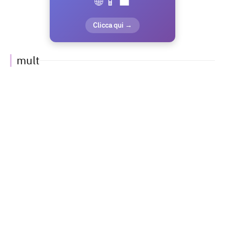
🌐 📱 💼
Clicca qui →
mult